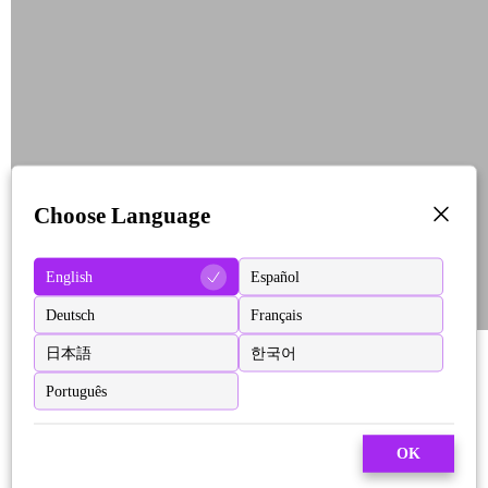
Choose Language
English
Español
Deutsch
Français
日本語
한국어
Português
OK