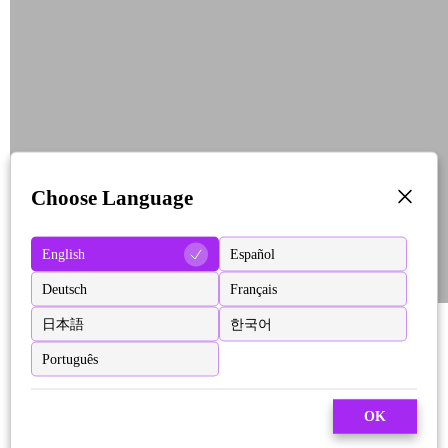
Choose Language
English
Español
Deutsch
Français
日本語
한국어
Português
OK