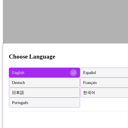
Choose Language
English
Español
Deutsch
Français
日本語
한국어
Português