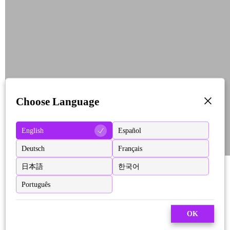
Choose Language
English
Español
Deutsch
Français
日本語
한국어
Português
OK