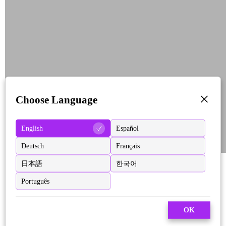
Choose Language
English
Español
Deutsch
Français
日本語
한국어
Português
OK