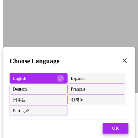
Choose Language
English
Español
Deutsch
Français
日本語
한국어
Português
OK