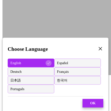
Choose Language
English
Español
Deutsch
Français
日本語
한국어
Português
OK