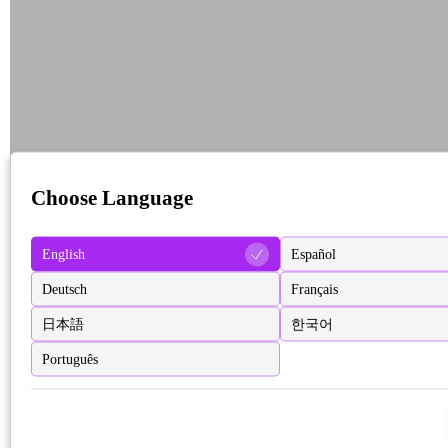
Choose Language
English
Español
Deutsch
Français
日本語
한국어
Português