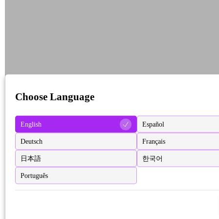
Choose Language
English
Español
Deutsch
Français
日本語
한국어
Português