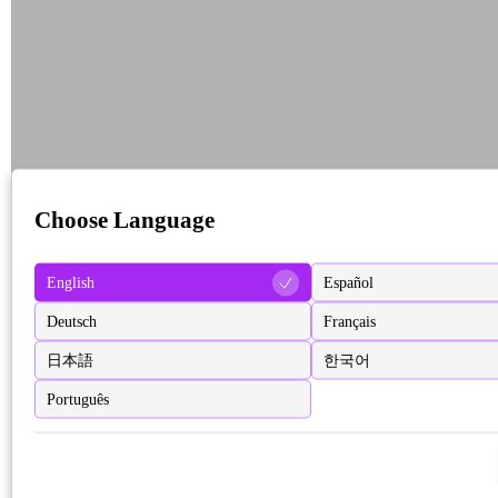
Choose Language
English
Español
Deutsch
Français
日本語
한국어
Português