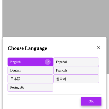
Choose Language
English
Español
Deutsch
Français
日本語
한국어
Português
OK