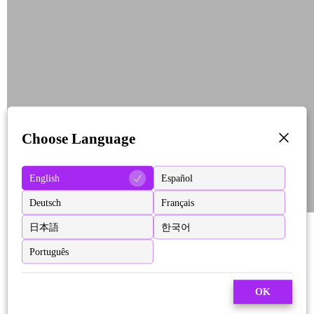
Choose Language
English
Español
Deutsch
Français
日本語
한국어
Português
OK