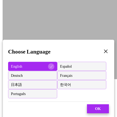
Choose Language
English
Español
Deutsch
Français
日本語
한국어
Português
OK