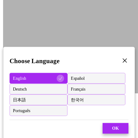
Choose Language
English
Español
Deutsch
Français
日本語
한국어
Português
OK