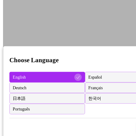
Choose Language
English
Español
Deutsch
Français
日本語
한국어
Português