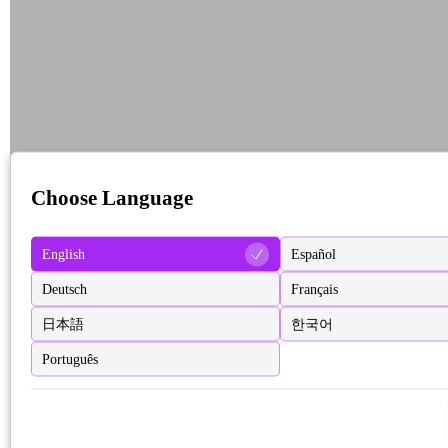
Choose Language
English
Español
Deutsch
Français
日本語
한국어
Português