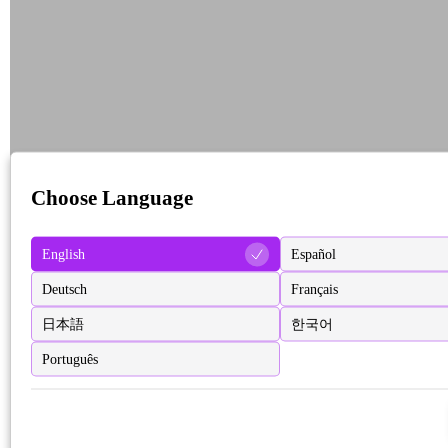
Choose Language
English
Español
Deutsch
Français
日本語
한국어
Português