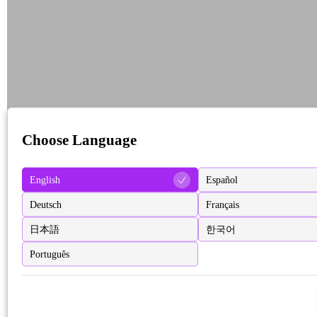
Choose Language
English
Español
Deutsch
Français
日本語
한국어
Português