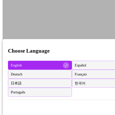
Choose Language
English
Español
Deutsch
Français
日本語
한국어
Português