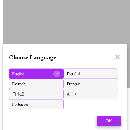
Choose Language
English
Español
Deutsch
Français
日本語
한국어
Português
OK