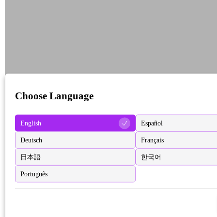
Choose Language
English
Español
Deutsch
Français
日本語
한국어
Português