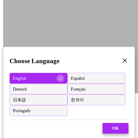
Choose Language
English
Español
Deutsch
Français
日本語
한국어
Português
OK