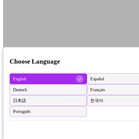
Choose Language
English
Español
Deutsch
Français
日本語
한국어
Português