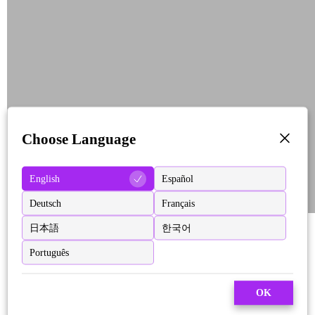
Choose Language
English
Español
Deutsch
Français
日本語
한국어
Português
OK