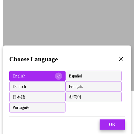
Choose Language
English
Español
Deutsch
Français
日本語
한국어
Português
OK