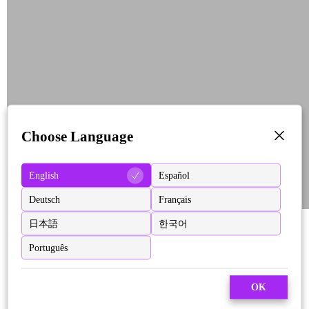
Choose Language
English
Español
Deutsch
Français
日本語
한국어
Português
OK