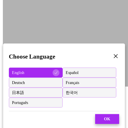
Choose Language
English
Español
Deutsch
Français
日本語
한국어
Português
OK