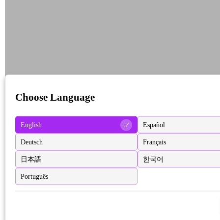
Choose Language
English
Español
Deutsch
Français
日本語
한국어
Português