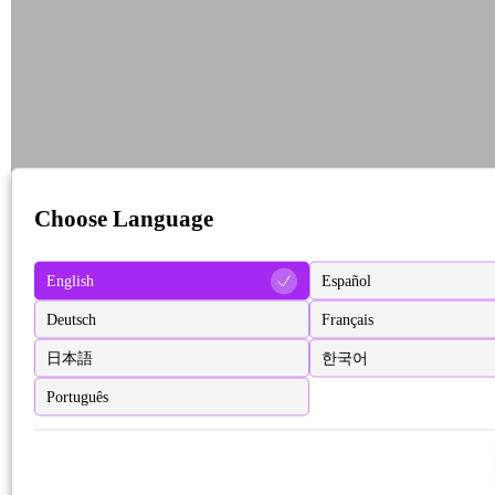
Choose Language
English
Español
Deutsch
Français
日本語
한국어
Português