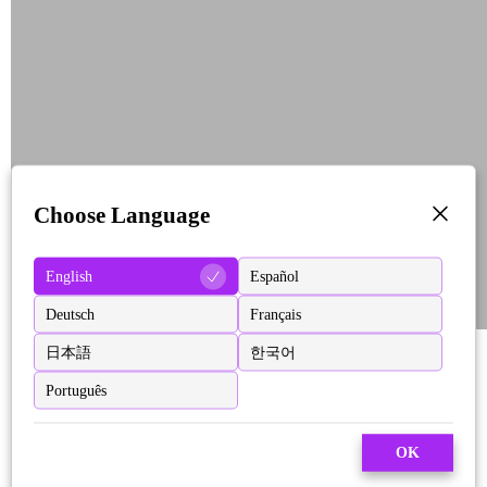
Choose Language
English
Español
Deutsch
Français
日本語
한국어
Português
OK