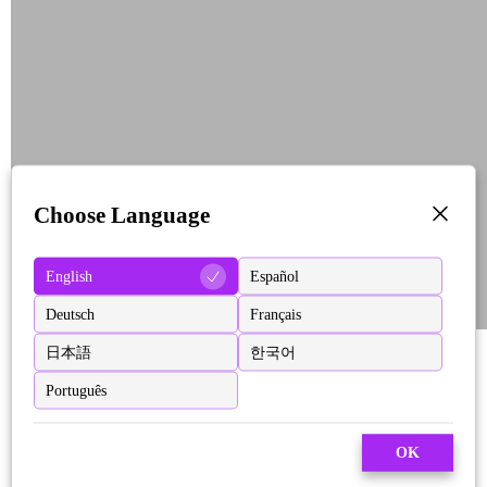
Choose Language
English
Español
Deutsch
Français
日本語
한국어
Português
OK