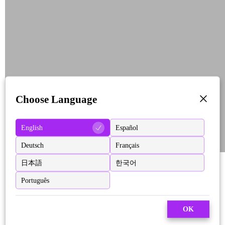
Choose Language
English
Español
Deutsch
Français
日本語
한국어
Português
OK