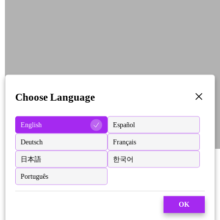
Choose Language
English
Español
Deutsch
Français
日本語
한국어
Português
OK