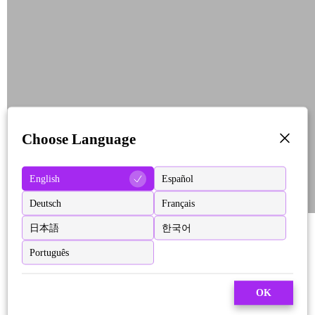
Choose Language
English
Español
Deutsch
Français
日本語
한국어
Português
OK