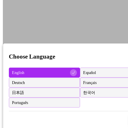
Choose Language
English
Español
Deutsch
Français
日本語
한국어
Português