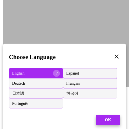
Choose Language
English
Español
Deutsch
Français
日本語
한국어
Português
OK