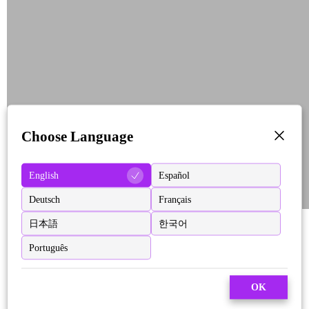
Choose Language
English
Español
Deutsch
Français
日本語
한국어
Português
OK