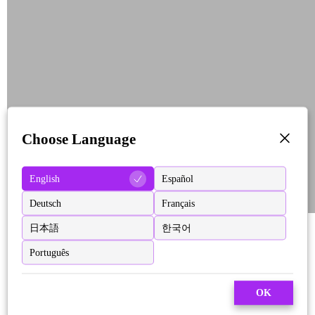
Choose Language
English
Español
Deutsch
Français
日本語
한국어
Português
OK