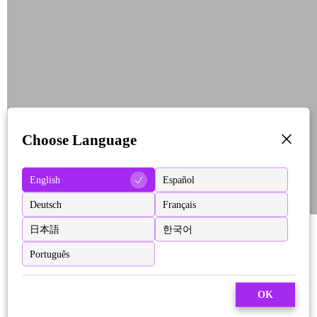
Choose Language
English
Español
Deutsch
Français
日本語
한국어
Português
OK