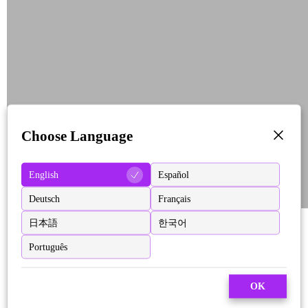
Choose Language
English
Español
Deutsch
Français
日本語
한국어
Português
OK