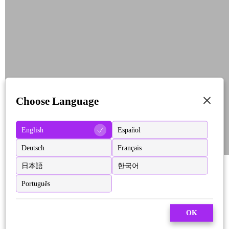
Choose Language
English
Español
Deutsch
Français
日本語
한국어
Português
OK