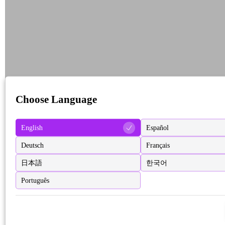
Choose Language
English
Español
Deutsch
Français
日本語
한국어
Português