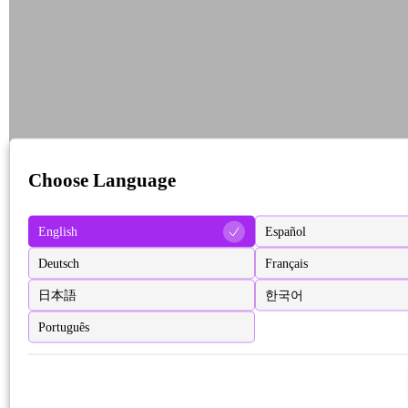
Choose Language
English
Español
Deutsch
Français
日本語
한국어
Português