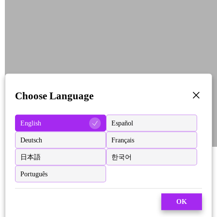
Choose Language
English
Español
Deutsch
Français
日本語
한국어
Português
OK