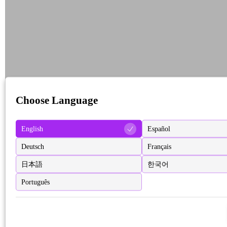
Choose Language
English
Español
Deutsch
Français
日本語
한국어
Português