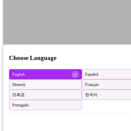
Choose Language
English
Español
Deutsch
Français
日本語
한국어
Português