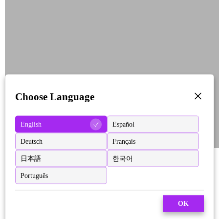
Choose Language
English
Español
Deutsch
Français
日本語
한국어
Português
OK