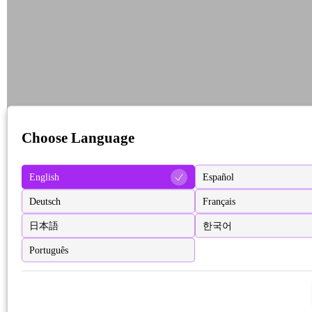
Choose Language
English
Español
Deutsch
Français
日本語
한국어
Português