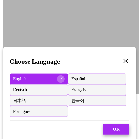
Choose Language
English
Español
Deutsch
Français
日本語
한국어
Português
OK