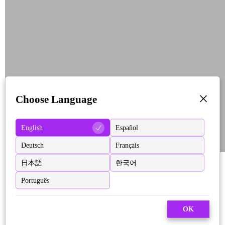
Choose Language
English
Español
Deutsch
Français
日本語
한국어
Português
OK